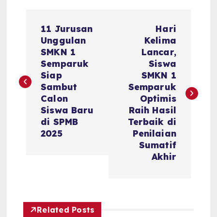
P
11 Jurusan
Hari
o
Unggulan
Kelima
SMKN 1
Lancar,
s
Semparuk
Siswa
Siap
SMKN 1
t
Sambut
Semparuk
Calon
Optimis
n
Siswa Baru
Raih Hasil
di SPMB
Terbaik di
a
2025
Penilaian
Sumatif
v
Akhir
i
g
Related Posts