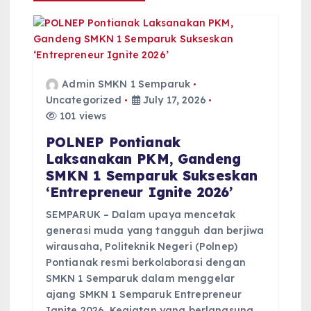
a
t
i
Admin SMKN 1 Semparuk
Uncategorized
July 17, 2026
o
101 views
POLNEP Pontianak
n
Laksanakan PKM, Gandeng
SMKN 1 Semparuk Sukseskan
‘Entrepreneur Ignite 2026’
SEMPARUK – Dalam upaya mencetak
generasi muda yang tangguh dan berjiwa
wirausaha, Politeknik Negeri (Polnep)
Pontianak resmi berkolaborasi dengan
SMKN 1 Semparuk dalam menggelar
ajang SMKN 1 Semparuk Entrepreneur
Ignite 2026. Kegiatan yang berlangsung