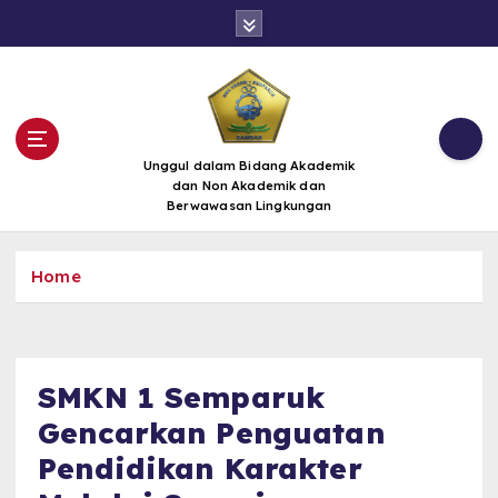
S
k
i
p
t
o
c
Unggul dalam Bidang Akademik
dan Non Akademik dan
o
Berwawasan Lingkungan
n
t
e
Home
n
t
SMKN 1 Semparuk
Gencarkan Penguatan
Pendidikan Karakter