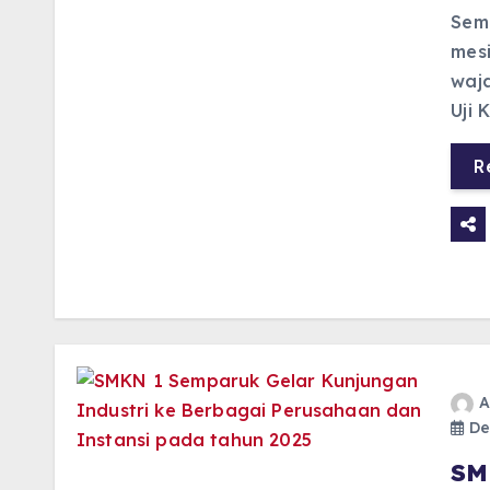
Sem
mesi
waj
Uji 
R
A
De
SM