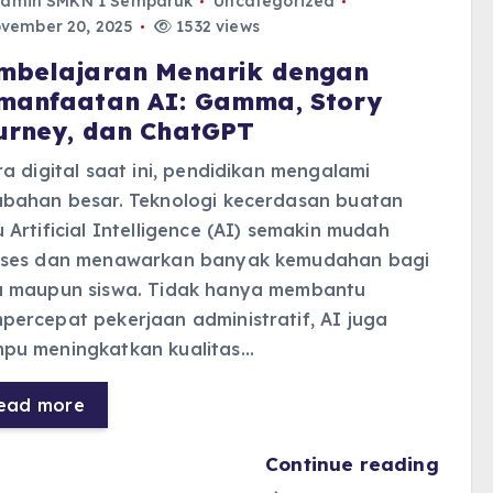
dmin SMKN 1 Semparuk
Uncategorized
vember 20, 2025
1532 views
mbelajaran Menarik dengan
manfaatan AI: Gamma, Story
urney, dan ChatGPT
ra digital saat ini, pendidikan mengalami
ubahan besar. Teknologi kecerdasan buatan
 Artificial Intelligence (AI) semakin mudah
kses dan menawarkan banyak kemudahan bagi
u maupun siswa. Tidak hanya membantu
ercepat pekerjaan administratif, AI juga
pu meningkatkan kualitas…
ead more
Continue reading