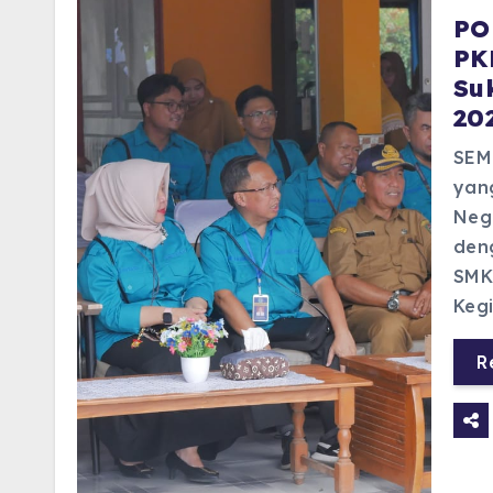
PO
PK
Su
20
SEM
yang
Nege
den
SMK
Keg
R