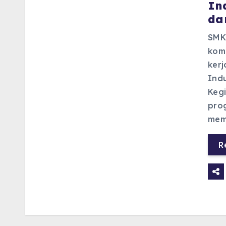
In
da
SMK
kom
kerj
Indu
Kegi
pro
mem
R