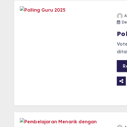
A
De
Po
Vote
dit
R