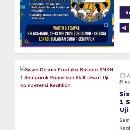
R
A
Apr
Si
1 
Uj
Sem
Kea