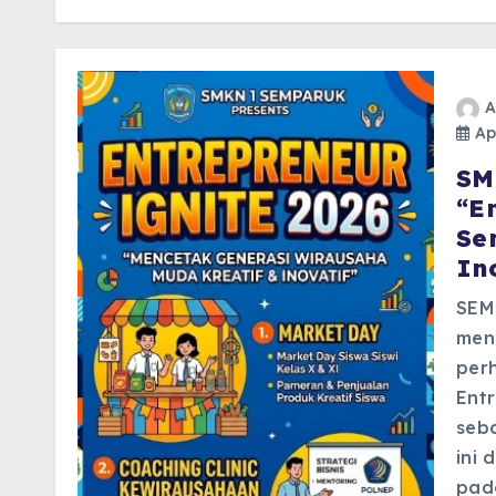
A
Apr
SM
“E
Se
In
SEM
men
per
Entr
seba
ini 
pad