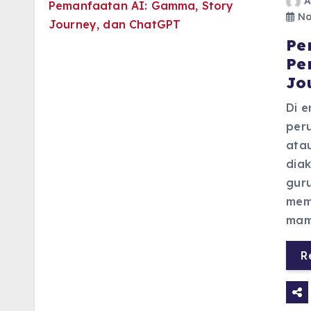
A
No
Pe
Pe
Jo
Di e
per
atau
dia
gur
memp
mam
R