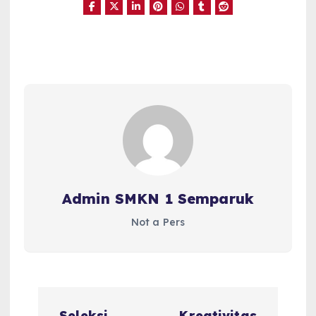
Admin SMKN 1 Semparuk
Not a Pers
P
Seleksi
Kreativitas