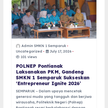
t
i
o
n
Admin SMKN 1 Semparuk
Uncategorized
July 17, 2026
101 views
POLNEP Pontianak
Laksanakan PKM, Gandeng
SMKN 1 Semparuk Sukseskan
‘Entrepreneur Ignite 2026’
SEMPARUK – Dalam upaya mencetak
generasi muda yang tangguh dan berjiwa
wirausaha, Politeknik Negeri (Polnep)
Pontianak resmi berkolaborasi dengan