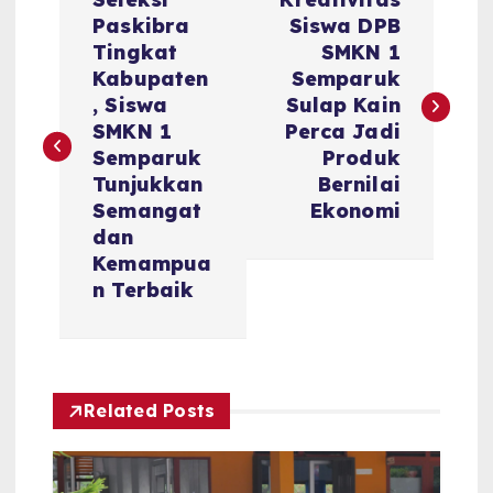
o
Paskibra
Siswa DPB
Tingkat
SMKN 1
s
Kabupaten
Semparuk
, Siswa
Sulap Kain
t
SMKN 1
Perca Jadi
Semparuk
Produk
n
Tunjukkan
Bernilai
Semangat
Ekonomi
a
dan
Kemampua
v
n Terbaik
i
g
Related Posts
a