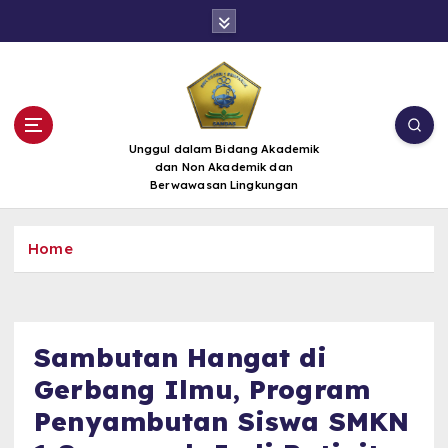
S
k
i
p
t
o
c
Unggul dalam Bidang Akademik
dan Non Akademik dan
o
Berwawasan Lingkungan
n
t
e
Home
n
t
Sambutan Hangat di
Gerbang Ilmu, Program
Penyambutan Siswa SMKN