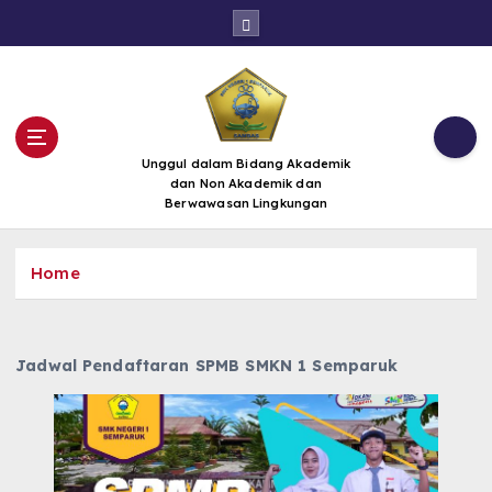
S
k
i
p
t
o
c
Unggul dalam Bidang Akademik
dan Non Akademik dan
o
Berwawasan Lingkungan
n
t
e
Home
n
t
Jadwal Pendaftaran SPMB SMKN 1 Semparuk