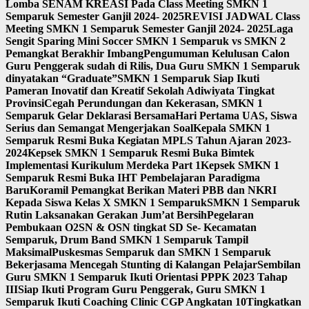
Lomba SENAM KREASI Pada Class Meeting SMKN 1
Semparuk Semester Ganjil 2024- 2025
REVISI JADWAL Class
Meeting SMKN 1 Semparuk Semester Ganjil 2024- 2025
Laga
Sengit Sparing Mini Soccer SMKN 1 Semparuk vs SMKN 2
Pemangkat Berakhir Imbang
Pengumuman Kelulusan Calon
Guru Penggerak sudah di Rilis, Dua Guru SMKN 1 Semparuk
dinyatakan “Graduate”
SMKN 1 Semparuk Siap Ikuti
Pameran Inovatif dan Kreatif Sekolah Adiwiyata Tingkat
Provinsi
Cegah Perundungan dan Kekerasan, SMKN 1
Semparuk Gelar Deklarasi Bersama
Hari Pertama UAS, Siswa
Serius dan Semangat Mengerjakan Soal
Kepala SMKN 1
Semparuk Resmi Buka Kegiatan MPLS Tahun Ajaran 2023-
2024
Kepsek SMKN 1 Semparuk Resmi Buka Bimtek
Implementasi Kurikulum Merdeka Part 1
Kepsek SMKN 1
Semparuk Resmi Buka IHT Pembelajaran Paradigma
Baru
Koramil Pemangkat Berikan Materi PBB dan NKRI
Kepada Siswa Kelas X SMKN 1 Semparuk
SMKN 1 Semparuk
Rutin Laksanakan Gerakan Jum’at Bersih
Pegelaran
Pembukaan O2SN & OSN tingkat SD Se- Kecamatan
Semparuk, Drum Band SMKN 1 Semparuk Tampil
Maksimal
Puskesmas Semparuk dan SMKN 1 Semparuk
Bekerjasama Mencegah Stunting di Kalangan Pelajar
Sembilan
Guru SMKN 1 Semparuk Ikuti Orientasi PPPK 2023 Tahap
III
Siap Ikuti Program Guru Penggerak, Guru SMKN 1
Semparuk Ikuti Coaching Clinic CGP Angkatan 10
Tingkatkan