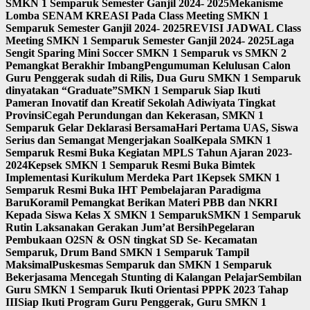
SMKN 1 Semparuk Semester Ganjil 2024- 2025
Mekanisme
Lomba SENAM KREASI Pada Class Meeting SMKN 1
Semparuk Semester Ganjil 2024- 2025
REVISI JADWAL Class
Meeting SMKN 1 Semparuk Semester Ganjil 2024- 2025
Laga
Sengit Sparing Mini Soccer SMKN 1 Semparuk vs SMKN 2
Pemangkat Berakhir Imbang
Pengumuman Kelulusan Calon
Guru Penggerak sudah di Rilis, Dua Guru SMKN 1 Semparuk
dinyatakan “Graduate”
SMKN 1 Semparuk Siap Ikuti
Pameran Inovatif dan Kreatif Sekolah Adiwiyata Tingkat
Provinsi
Cegah Perundungan dan Kekerasan, SMKN 1
Semparuk Gelar Deklarasi Bersama
Hari Pertama UAS, Siswa
Serius dan Semangat Mengerjakan Soal
Kepala SMKN 1
Semparuk Resmi Buka Kegiatan MPLS Tahun Ajaran 2023-
2024
Kepsek SMKN 1 Semparuk Resmi Buka Bimtek
Implementasi Kurikulum Merdeka Part 1
Kepsek SMKN 1
Semparuk Resmi Buka IHT Pembelajaran Paradigma
Baru
Koramil Pemangkat Berikan Materi PBB dan NKRI
Kepada Siswa Kelas X SMKN 1 Semparuk
SMKN 1 Semparuk
Rutin Laksanakan Gerakan Jum’at Bersih
Pegelaran
Pembukaan O2SN & OSN tingkat SD Se- Kecamatan
Semparuk, Drum Band SMKN 1 Semparuk Tampil
Maksimal
Puskesmas Semparuk dan SMKN 1 Semparuk
Bekerjasama Mencegah Stunting di Kalangan Pelajar
Sembilan
Guru SMKN 1 Semparuk Ikuti Orientasi PPPK 2023 Tahap
III
Siap Ikuti Program Guru Penggerak, Guru SMKN 1