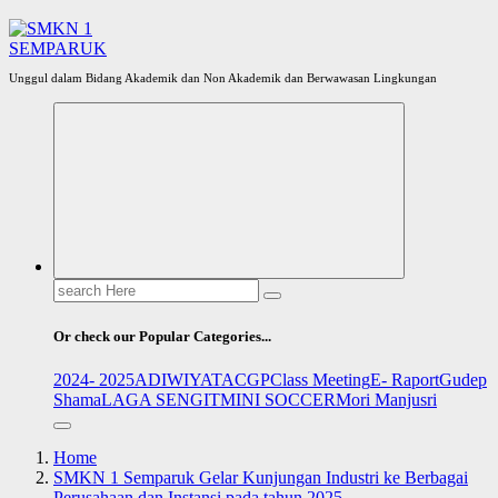
Unggul dalam Bidang Akademik dan Non Akademik dan Berwawasan Lingkungan
Search
for:
Or check our Popular Categories...
2024- 2025
ADIWIYATA
CGP
Class Meeting
E- Raport
Gudep
Shama
LAGA SENGIT
MINI SOCCER
Mori Manjusri
Home
SMKN 1 Semparuk Gelar Kunjungan Industri ke Berbagai
Perusahaan dan Instansi pada tahun 2025