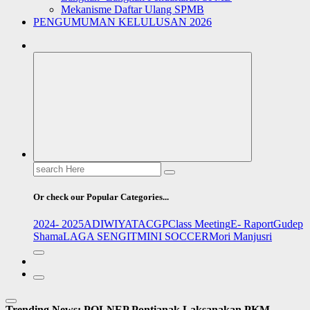
Mekanisme Daftar Ulang SPMB
PENGUMUMAN KELULUSAN 2026
Search
for:
Or check our Popular Categories...
2024- 2025
ADIWIYATA
CGP
Class Meeting
E- Raport
Gudep
Shama
LAGA SENGIT
MINI SOCCER
Mori Manjusri
Trending News:
POLNEP Pontianak Laksanakan PKM,