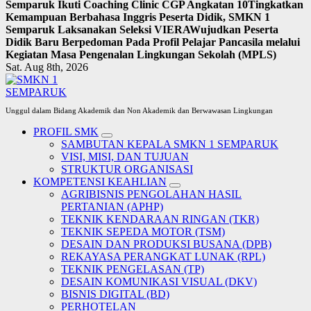
Semparuk Ikuti Coaching Clinic CGP Angkatan 10
Tingkatkan
Kemampuan Berbahasa Inggris Peserta Didik, SMKN 1
Semparuk Laksanakan Seleksi VIERA
Wujudkan Peserta
Didik Baru Berpedoman Pada Profil Pelajar Pancasila melalui
Kegiatan Masa Pengenalan Lingkungan Sekolah (MPLS)
Sat. Aug 8th, 2026
Unggul dalam Bidang Akademik dan Non Akademik dan Berwawasan Lingkungan
PROFIL SMK
SAMBUTAN KEPALA SMKN 1 SEMPARUK
VISI, MISI, DAN TUJUAN
STRUKTUR ORGANISASI
KOMPETENSI KEAHLIAN
AGRIBISNIS PENGOLAHAN HASIL
PERTANIAN (APHP)
TEKNIK KENDARAAN RINGAN (TKR)
TEKNIK SEPEDA MOTOR (TSM)
DESAIN DAN PRODUKSI BUSANA (DPB)
REKAYASA PERANGKAT LUNAK (RPL)
TEKNIK PENGELASAN (TP)
DESAIN KOMUNIKASI VISUAL (DKV)
BISNIS DIGITAL (BD)
PERHOTELAN