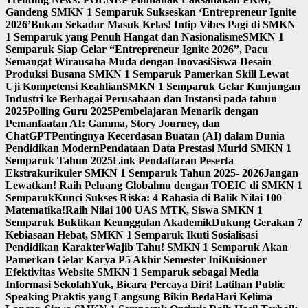
Gandeng SMKN 1 Semparuk Sukseskan ‘Entrepreneur Ignite
2026’
Bukan Sekadar Masuk Kelas! Intip Vibes Pagi di SMKN
1 Semparuk yang Penuh Hangat dan Nasionalisme
SMKN 1
Semparuk Siap Gelar “Entrepreneur Ignite 2026”, Pacu
Semangat Wirausaha Muda dengan Inovasi
Siswa Desain
Produksi Busana SMKN 1 Semparuk Pamerkan Skill Lewat
Uji Kompetensi Keahlian
SMKN 1 Semparuk Gelar Kunjungan
Industri ke Berbagai Perusahaan dan Instansi pada tahun
2025
Polling Guru 2025
Pembelajaran Menarik dengan
Pemanfaatan AI: Gamma, Story Journey, dan
ChatGPT
Pentingnya Kecerdasan Buatan (AI) dalam Dunia
Pendidikan Modern
Pendataan Data Prestasi Murid SMKN 1
Semparuk Tahun 2025
Link Pendaftaran Peserta
Ekstrakurikuler SMKN 1 Semparuk Tahun 2025- 2026
Jangan
Lewatkan! Raih Peluang Globalmu dengan TOEIC di SMKN 1
Semparuk
Kunci Sukses Riska: 4 Rahasia di Balik Nilai 100
Matematika!
Raih Nilai 100 UAS MTK, Siswa SMKN 1
Semparuk Buktikan Keunggulan Akademik
Dukung Gerakan 7
Kebiasaan Hebat, SMKN 1 Semparuk Ikuti Sosialisasi
Pendidikan Karakter
Wajib Tahu! SMKN 1 Semparuk Akan
Pamerkan Gelar Karya P5 Akhir Semester Ini
Kuisioner
Efektivitas Website SMKN 1 Semparuk sebagai Media
Informasi Sekolah
Yuk, Bicara Percaya Diri! Latihan Public
Speaking Praktis yang Langsung Bikin Beda
Hari Kelima