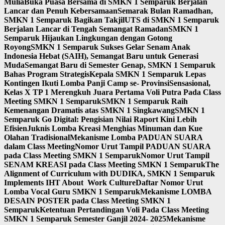
Mulia
Buka Puasa Bersama di SMKN 1 Semparuk Berjalan
Lancar dan Penuh Kebersamaan
Semarak Bulan Ramadhan,
SMKN 1 Semparuk Bagikan Takjil
UTS di SMKN 1 Semparuk
Berjalan Lancar di Tengah Semangat Ramadan
SMKN 1
Semparuk Hijaukan Lingkungan dengan Gotong
Royong
SMKN 1 Semparuk Sukses Gelar Senam Anak
Indonesia Hebat (SAIH), Semangat Baru untuk Generasi
Muda
Semangat Baru di Semester Genap, SMKN 1 Semparuk
Bahas Program Strategis
Kepala SMKN 1 Semparuk Lepas
Kontingen Ikuti Lomba Panji Camp se- Provinsi
Sensasional,
Kelas X TP 1 Merengkuh Juara Pertama Voli Putra Pada Class
Meeting SMKN 1 Semparuk
SMKN 1 Semparuk Raih
Kemenangan Dramatis atas SMKN 1 Singkawang
SMKN 1
Semparuk Go Digital: Pengisian Nilai Raport Kini Lebih
Efisien
Juknis Lomba Kreasi Menghias Minuman dan Kue
Olahan Tradisional
Mekanisme Lomba PADUAN SUARA
dalam Class Meeting
Nomor Urut Tampil PADUAN SUARA
pada Class Meeting SMKN 1 Semparuk
Nomor Urut Tampil
SENAM KREASI pada Class Meeting SMKN 1 Semparuk
The
Alignment of Curriculum with DUDIKA, SMKN 1 Semparuk
Implements IHT About Work Culture
Daftar Nomor Urut
Lomba Vocal Guru SMKN 1 Semparuk
Mekanisme LOMBA
DESAIN POSTER pada Class Meeting SMKN 1
Semparuk
Ketentuan Pertandingan Voli Pada Class Meeting
SMKN 1 Semparuk Semester Ganjil 2024- 2025
Mekanisme