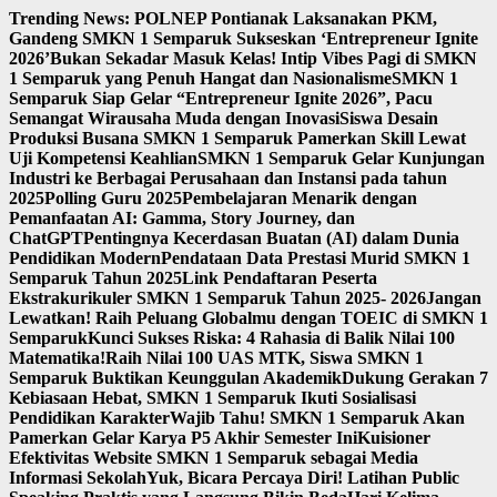
Skip
Trending News:
POLNEP Pontianak Laksanakan PKM,
to
Gandeng SMKN 1 Semparuk Sukseskan ‘Entrepreneur Ignite
content
2026’
Bukan Sekadar Masuk Kelas! Intip Vibes Pagi di SMKN
1 Semparuk yang Penuh Hangat dan Nasionalisme
SMKN 1
Semparuk Siap Gelar “Entrepreneur Ignite 2026”, Pacu
Semangat Wirausaha Muda dengan Inovasi
Siswa Desain
Produksi Busana SMKN 1 Semparuk Pamerkan Skill Lewat
Uji Kompetensi Keahlian
SMKN 1 Semparuk Gelar Kunjungan
Industri ke Berbagai Perusahaan dan Instansi pada tahun
2025
Polling Guru 2025
Pembelajaran Menarik dengan
Pemanfaatan AI: Gamma, Story Journey, dan
ChatGPT
Pentingnya Kecerdasan Buatan (AI) dalam Dunia
Pendidikan Modern
Pendataan Data Prestasi Murid SMKN 1
Semparuk Tahun 2025
Link Pendaftaran Peserta
Ekstrakurikuler SMKN 1 Semparuk Tahun 2025- 2026
Jangan
Lewatkan! Raih Peluang Globalmu dengan TOEIC di SMKN 1
Semparuk
Kunci Sukses Riska: 4 Rahasia di Balik Nilai 100
Matematika!
Raih Nilai 100 UAS MTK, Siswa SMKN 1
Semparuk Buktikan Keunggulan Akademik
Dukung Gerakan 7
Kebiasaan Hebat, SMKN 1 Semparuk Ikuti Sosialisasi
Pendidikan Karakter
Wajib Tahu! SMKN 1 Semparuk Akan
Pamerkan Gelar Karya P5 Akhir Semester Ini
Kuisioner
Efektivitas Website SMKN 1 Semparuk sebagai Media
Informasi Sekolah
Yuk, Bicara Percaya Diri! Latihan Public