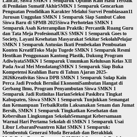
Lancar, Siswa SMKN 1 Semparuk Optimis Raih Hasil Terbaik
di Penilaian Sumatif Akhir
SMKN 1 Semparuk Gencarkan
Penguatan Pendidikan Karakter Melalui Survei Pembiasaan
11
Jurusan Unggulan SMKN 1 Semparuk Siap Sambut Calon
Siswa Baru di SPMB 2025
Siswa Perhotelan SMKN 1
Semparuk Asah Keterampilan Praktik: Percantik Ruang Guru
dan Tata Meja Profesional
UKS SMKN 1 Semparuk Goes to
Society, Layani Kesehatan Masyarakat Sekitar Sekolah
Pelajar
SMKN 1 Semparuk Antusias Ikuti Pembekalan Pembuatan
Konten Kreatif
Toko Maju Tugede SMKN 1 Semparuk Resmi
Hentikan Penggunaan Kantong Plastik, Dukung Program
Adiwiyata
SMKN 1 Semparuk Umumkan Kelulusan Kelas XII
Pada Awal Mei Mendatang
SMKN 1 Semparuk Siap Buka
Kompetensi Keahlian Baru di Tahun Ajaran 2025-
2026
Kreativitas Siswa DPB SMKN 1 Semparuk Sulap Kain
Perca Jadi Produk Bernilai Ekonomi
Sambutan Hangat di
Gerbang Ilmu, Program Penyambutan Siswa SMKN 1
Semparuk Jadi Rutinitas Harian
Seleksi Paskibra Tingkat
Kabupaten, Siswa SMKN 1 Semparuk Tunjukkan Semangat
dan Kemampuan Terbaik
Rutin Laksanakan Senam dan Jumat
Bersih, SMKN 1 Semparuk Tingkatkan Kesehatan dan
Kebersihan Lingkungan Sekolah
Semangat Kebersamaan
Warnai Hari Pertama Sekolah di SMKN 1 Semparuk Usai
Libur Lebaran
Pesantren Kilat SMKN 1 Semparuk:
Membentuk Generasi Muda Beradab dan Berakhlak