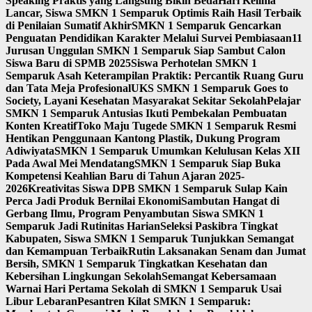
Speaking Praktis yang Langsung Bikin Beda
Hari Kelima
Lancar, Siswa SMKN 1 Semparuk Optimis Raih Hasil Terbaik
di Penilaian Sumatif Akhir
SMKN 1 Semparuk Gencarkan
Penguatan Pendidikan Karakter Melalui Survei Pembiasaan
11
Jurusan Unggulan SMKN 1 Semparuk Siap Sambut Calon
Siswa Baru di SPMB 2025
Siswa Perhotelan SMKN 1
Semparuk Asah Keterampilan Praktik: Percantik Ruang Guru
dan Tata Meja Profesional
UKS SMKN 1 Semparuk Goes to
Society, Layani Kesehatan Masyarakat Sekitar Sekolah
Pelajar
SMKN 1 Semparuk Antusias Ikuti Pembekalan Pembuatan
Konten Kreatif
Toko Maju Tugede SMKN 1 Semparuk Resmi
Hentikan Penggunaan Kantong Plastik, Dukung Program
Adiwiyata
SMKN 1 Semparuk Umumkan Kelulusan Kelas XII
Pada Awal Mei Mendatang
SMKN 1 Semparuk Siap Buka
Kompetensi Keahlian Baru di Tahun Ajaran 2025-
2026
Kreativitas Siswa DPB SMKN 1 Semparuk Sulap Kain
Perca Jadi Produk Bernilai Ekonomi
Sambutan Hangat di
Gerbang Ilmu, Program Penyambutan Siswa SMKN 1
Semparuk Jadi Rutinitas Harian
Seleksi Paskibra Tingkat
Kabupaten, Siswa SMKN 1 Semparuk Tunjukkan Semangat
dan Kemampuan Terbaik
Rutin Laksanakan Senam dan Jumat
Bersih, SMKN 1 Semparuk Tingkatkan Kesehatan dan
Kebersihan Lingkungan Sekolah
Semangat Kebersamaan
Warnai Hari Pertama Sekolah di SMKN 1 Semparuk Usai
Libur Lebaran
Pesantren Kilat SMKN 1 Semparuk: