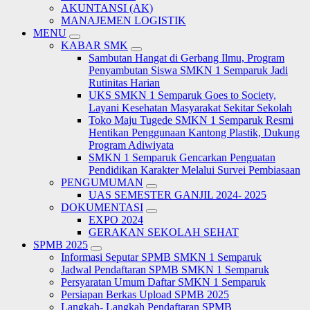
AKUNTANSI (AK)
MANAJEMEN LOGISTIK
MENU
KABAR SMK
Sambutan Hangat di Gerbang Ilmu, Program
Penyambutan Siswa SMKN 1 Semparuk Jadi
Rutinitas Harian
UKS SMKN 1 Semparuk Goes to Society,
Layani Kesehatan Masyarakat Sekitar Sekolah
Toko Maju Tugede SMKN 1 Semparuk Resmi
Hentikan Penggunaan Kantong Plastik, Dukung
Program Adiwiyata
SMKN 1 Semparuk Gencarkan Penguatan
Pendidikan Karakter Melalui Survei Pembiasaan
PENGUMUMAN
UAS SEMESTER GANJIL 2024- 2025
DOKUMENTASI
EXPO 2024
GERAKAN SEKOLAH SEHAT
SPMB 2025
Informasi Seputar SPMB SMKN 1 Semparuk
Jadwal Pendaftaran SPMB SMKN 1 Semparuk
Persyaratan Umum Daftar SMKN 1 Semparuk
Persiapan Berkas Upload SPMB 2025
Langkah- Langkah Pendaftaran SPMB