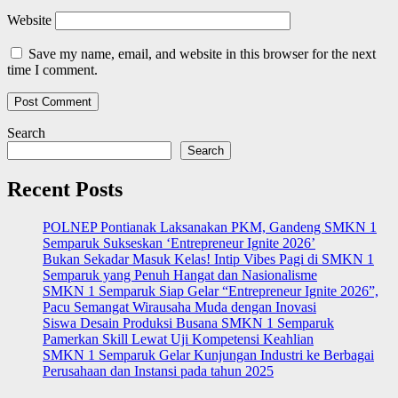
Website
Save my name, email, and website in this browser for the next
time I comment.
Search
Search
Recent Posts
POLNEP Pontianak Laksanakan PKM, Gandeng SMKN 1
Semparuk Sukseskan ‘Entrepreneur Ignite 2026’
Bukan Sekadar Masuk Kelas! Intip Vibes Pagi di SMKN 1
Semparuk yang Penuh Hangat dan Nasionalisme
SMKN 1 Semparuk Siap Gelar “Entrepreneur Ignite 2026”,
Pacu Semangat Wirausaha Muda dengan Inovasi
Siswa Desain Produksi Busana SMKN 1 Semparuk
Pamerkan Skill Lewat Uji Kompetensi Keahlian
SMKN 1 Semparuk Gelar Kunjungan Industri ke Berbagai
Perusahaan dan Instansi pada tahun 2025