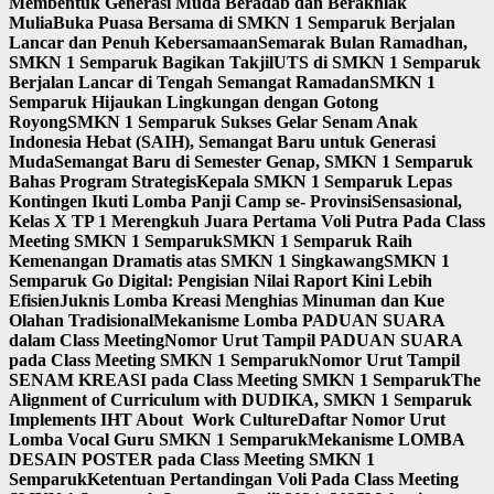
Membentuk Generasi Muda Beradab dan Berakhlak
Mulia
Buka Puasa Bersama di SMKN 1 Semparuk Berjalan
Lancar dan Penuh Kebersamaan
Semarak Bulan Ramadhan,
SMKN 1 Semparuk Bagikan Takjil
UTS di SMKN 1 Semparuk
Berjalan Lancar di Tengah Semangat Ramadan
SMKN 1
Semparuk Hijaukan Lingkungan dengan Gotong
Royong
SMKN 1 Semparuk Sukses Gelar Senam Anak
Indonesia Hebat (SAIH), Semangat Baru untuk Generasi
Muda
Semangat Baru di Semester Genap, SMKN 1 Semparuk
Bahas Program Strategis
Kepala SMKN 1 Semparuk Lepas
Kontingen Ikuti Lomba Panji Camp se- Provinsi
Sensasional,
Kelas X TP 1 Merengkuh Juara Pertama Voli Putra Pada Class
Meeting SMKN 1 Semparuk
SMKN 1 Semparuk Raih
Kemenangan Dramatis atas SMKN 1 Singkawang
SMKN 1
Semparuk Go Digital: Pengisian Nilai Raport Kini Lebih
Efisien
Juknis Lomba Kreasi Menghias Minuman dan Kue
Olahan Tradisional
Mekanisme Lomba PADUAN SUARA
dalam Class Meeting
Nomor Urut Tampil PADUAN SUARA
pada Class Meeting SMKN 1 Semparuk
Nomor Urut Tampil
SENAM KREASI pada Class Meeting SMKN 1 Semparuk
The
Alignment of Curriculum with DUDIKA, SMKN 1 Semparuk
Implements IHT About Work Culture
Daftar Nomor Urut
Lomba Vocal Guru SMKN 1 Semparuk
Mekanisme LOMBA
DESAIN POSTER pada Class Meeting SMKN 1
Semparuk
Ketentuan Pertandingan Voli Pada Class Meeting