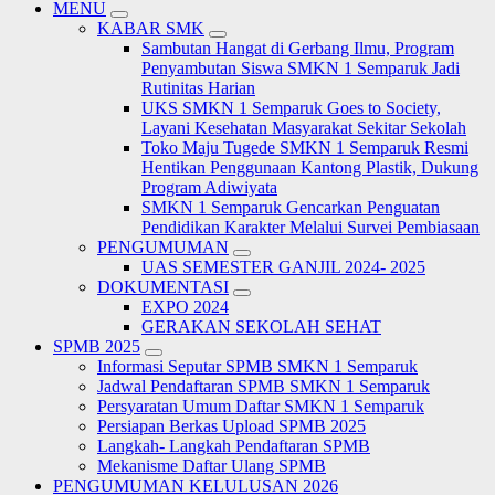
MENU
KABAR SMK
Sambutan Hangat di Gerbang Ilmu, Program
Penyambutan Siswa SMKN 1 Semparuk Jadi
Rutinitas Harian
UKS SMKN 1 Semparuk Goes to Society,
Layani Kesehatan Masyarakat Sekitar Sekolah
Toko Maju Tugede SMKN 1 Semparuk Resmi
Hentikan Penggunaan Kantong Plastik, Dukung
Program Adiwiyata
SMKN 1 Semparuk Gencarkan Penguatan
Pendidikan Karakter Melalui Survei Pembiasaan
PENGUMUMAN
UAS SEMESTER GANJIL 2024- 2025
DOKUMENTASI
EXPO 2024
GERAKAN SEKOLAH SEHAT
SPMB 2025
Informasi Seputar SPMB SMKN 1 Semparuk
Jadwal Pendaftaran SPMB SMKN 1 Semparuk
Persyaratan Umum Daftar SMKN 1 Semparuk
Persiapan Berkas Upload SPMB 2025
Langkah- Langkah Pendaftaran SPMB
Mekanisme Daftar Ulang SPMB
PENGUMUMAN KELULUSAN 2026