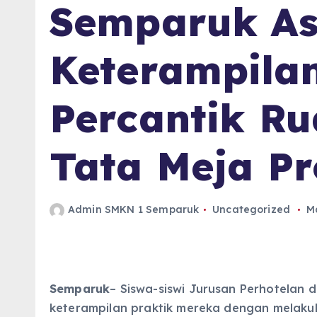
Semparuk A
Keterampilan
Percantik R
Tata Meja Pr
Admin SMKN 1 Semparuk
Uncategorized
M
Semparuk
– Siswa-siswi Jurusan Perhotelan
keterampilan praktik mereka dengan melak