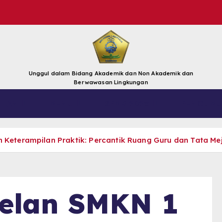
Unggul dalam Bidang Akademik dan Non Akademik dan
Berwawasan Lingkungan
LIAN
MENU
SPMB 2025
PENGUMU
Keterampilan Praktik: Percantik Ruang Guru dan Tata Mej
telan SMKN 1