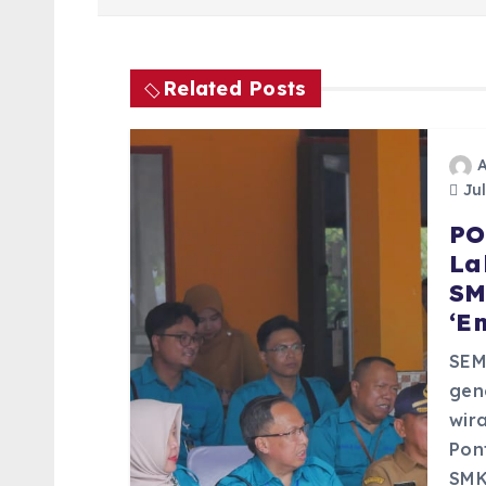
s
t
Related Posts
n
a
Jul
PO
v
La
SM
i
‘E
g
SEM
gen
a
wira
Pon
SMK