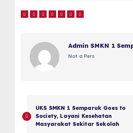
Admin SMKN 1 Sem
Not a Pers
P
UKS SMKN 1 Semparuk Goes to
o
Society, Layani Kesehatan
Masyarakat Sekitar Sekolah