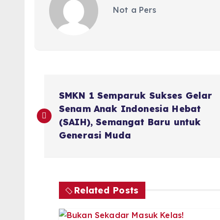
Not a Pers
P
SMKN 1 Semparuk Sukses Gelar
o
Senam Anak Indonesia Hebat
(SAIH), Semangat Baru untuk
s
Generasi Muda
t
n
Related Posts