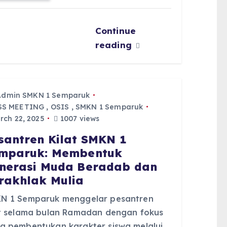
Continue
reading
Admin SMKN 1 Semparuk
SS MEETING
,
OSIS
,
SMKN 1 Semparuk
ch 22, 2025
1007 views
santren Kilat SMKN 1
mparuk: Membentuk
nerasi Muda Beradab dan
rakhlak Mulia
N 1 Semparuk menggelar pesantren
at selama bulan Ramadan dengan fokus
a pembentukan karakter siswa melalui