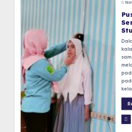
Nov
Pu
Se
St
Dal
kala
sam
mel
pada
pada
kel
R