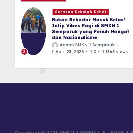
Gerakan Sekolah Sehat
akan
Bukan Sekadar Masuk Kelas!
Intip Vibes Pagi di SMKN 1
Semparuk yang Penuh Hangat
dan Nasionalisme
Admin SMKN 1 Semparuk
s
April 23, 2026
0
1368 views
2
Copyright © 2026 SMKN 1 SEMPARUK | SMKN 1