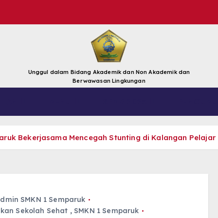
Unggul dalam Bidang Akademik dan Non Akademik dan
Berwawasan Lingkungan
LIAN
MENU
SPMB 2025
PENGUMU
uk Bekerjasama Mencegah Stunting di Kalangan Pelajar
dmin SMKN 1 Semparuk
kan Sekolah Sehat
,
SMKN 1 Semparuk